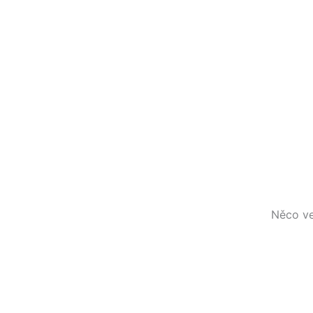
Přeskočit
na
obsah
Něco ve